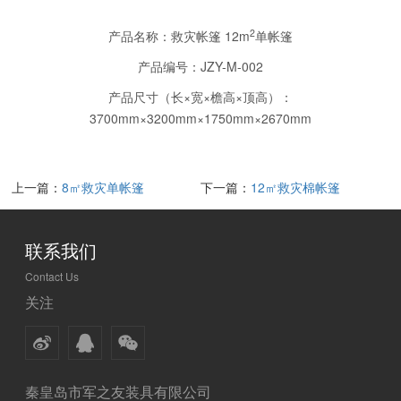
2
产品名称：救灾帐篷
12m
单帐篷
产品编号：
JZY-M-002
产品尺寸（长×宽×檐高×顶高）：
3700mm×3200mm×1750mm×2670mm
上一篇：
8㎡救灾单帐篷
下一篇：
12㎡救灾棉帐篷
联系我们
Contact Us
关注
秦皇岛市军之友装具有限公司