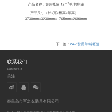
2
产品名称：警用帐篷
12m
单/棉帐篷
产品尺寸（长×宽×檐高×顶高）：
3730mm×3230mm×1765mm×2690mm
下一篇：
24㎡警用单/棉帐篷
联系我们
Contact Us
关注
秦皇岛市军之友装具有限公司