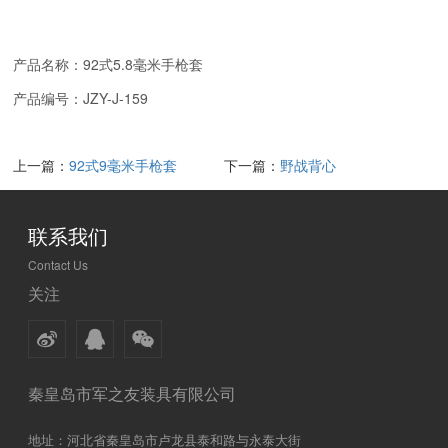
产品名称：
92
式
5.8
毫米手枪套
产品编号：JZY-J-159
上一篇：
92式9毫米手枪套
下一篇：
野战背心
联系我们
Contact Us
关注
秦皇岛市军之友装具有限公司
地址：河北省秦皇岛市卢龙县泰和路与永泰大街