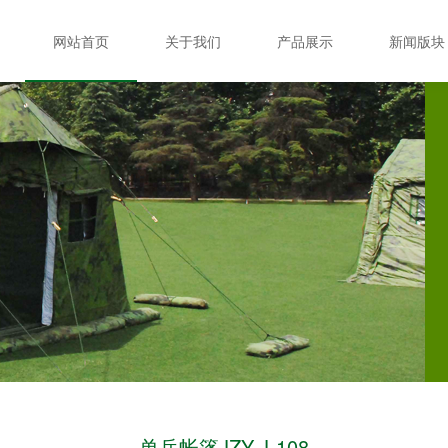
网站首页
关于我们
产品展示
新闻版块
单兵帐篷JZY-J-108